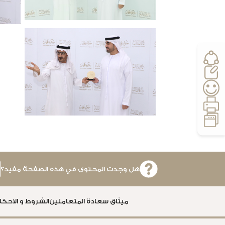
؛
اضغط
على
Control-
F10
لفتح
قائمة
إمكانية
الوصول.
هل وجدت المحتوى في هذه الصفحة مفيد؟
ميثاق سعادة المتعاملين
الشروط و الاحكا