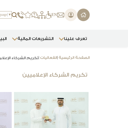
يرجى
ملاحظة:
EN
guage
▼
هذا
الموقع
يتضمن
نظام
تعرف علينا
التشريعات المالية
البي
الوصول.
اضغط
على
Control-
الصفحة الرئيسية
|
الفعاليات
|
تكريم الشركاء الإعلام
F11
لضبط
تكريم الشركاء الإعلاميين
موقع
الويب
على
ضعاف
البصر
الذين
يستخدمون
قارئ
الشاشة