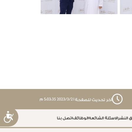
الأخ
النظام 
الم
21‏‏/3‏‏/2023 5:03:35 م
آخر تحديث للصفحة
إ
 النشر
الاسئلة الشائعه
الوظائف
اتصل بنا
ا