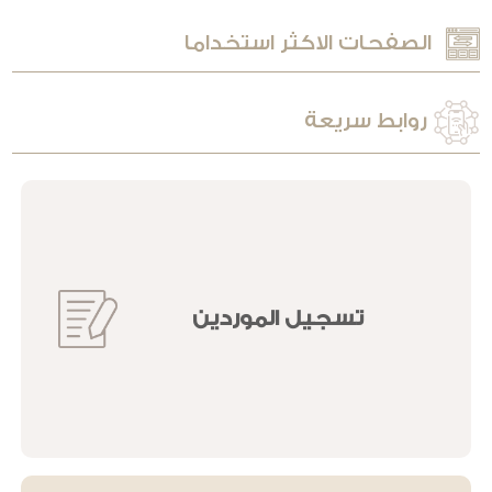
الصفحات الاكثر استخداما
روابط سريعة
بدءاً ب
بدءاً ب
|
تسجيل الموردين
ال
الخد
البي
المف
الأخ