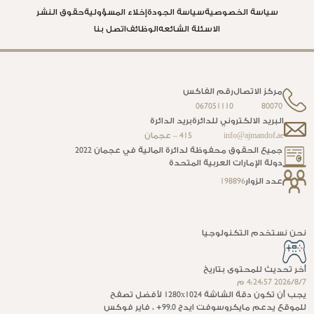
سياسة الخصوصية
سياسة الجودة
إخلاء المسؤولية
حقوق النشر
الاسئلة الشائعه
الوظائف
اتصل بنا
مركز الاتصال
رقم الفاكس
067051110
80070
البريد الالكتروني للدائرة
بريد الدائرة
info@ajmandof.ae
415 – عجمان
جميع الحقوق محفوظة لدائرة المالية في عجمان 2022
دولة الإمارات العربية المتحدة
عدد الزوار
198896
نحن نستخدم التكنولوجيا
أخر تحديث للمحتوى بتاريخ
7‏‏/8‏‏/2026 4:24:57 م
يجب أن تكون دقة الشاشة 1280x1024 لأفضل تصفح
للموقع يدعم مايكروسوفت ايدج 99.0+ ، فاير فوكس