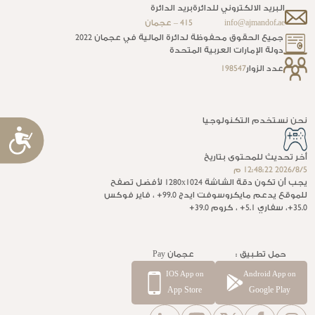
البريد الالكتروني للدائرة
بريد الدائرة
info@ajmandof.ae
415 – عجمان
جميع الحقوق محفوظة لدائرة المالية في عجمان 2022
دولة الإمارات العربية المتحدة
عدد الزوار
198547
نحن نستخدم التكنولوجيا
إ
ا
أخر تحديث للمحتوى بتاريخ
5‏‏/8‏‏/2026 12:48:22 م
يجب أن تكون دقة الشاشة 1280x1024 لأفضل تصفح
للموقع يدعم مايكروسوفت ايدج 99.0+ ، فاير فوكس
35.0+، سفاري 5.1+ ، كروم 39.0+
حمل تطبيق :
عجمان Pay
IOS App on
Android App on
App Store
Google Play