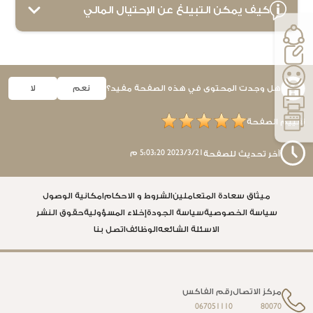
كيف يمكن التبيلغ عن الإحتيال المالي
هل وجدت المحتوى في هذه الصفحة مفيد؟
نعم
لا
تقييم الصفحة
21‏‏/3‏‏/2023 5:03:20 م
آخر تحديث للصفحة
ميثاق سعادة المتعاملين
الشروط و الاحكام
امكانية الوصول
سياسة الخصوصية
سياسة الجودة
إخلاء المسؤولية
حقوق النشر
الاسئلة الشائعه
الوظائف
اتصل بنا
مركز الاتصال
رقم الفاكس
067051110
80070