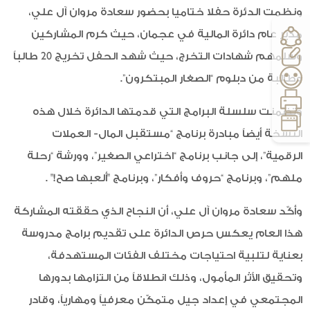
ونظمت الدئرة حفلا ختاميا بحضور سعادة مروان آل علي،
مدير عام دائرة المالية في عجمان، حيث كرم المشاركين
وسلمهم شهادات التخرج، حيث شهد الحفل تخريج 20 طالباً
وطالبة من دبلوم “الصغار المبتكرون”.
وتضمنت سلسلة البرامج التي قدمتها الدائرة خلال هذه
النسخة أيضاً مبادرة برنامج “مستقبل المال- العملات
الرقمية”، إلى جانب برنامج “اختراعي الصغير”، وورشة “رحلة
ملهم”، وبرنامج “حروف وأفكار”، وبرنامج "ألعبها صح!" .
وأكّد سعادة مروان آل علي، أن النجاح الذي حققته المشاركة
هذا العام يعكس حرص الدائرة على تقديم برامج مدروسة
بعناية لتلبية احتياجات مختلف الفئات المستهدفة،
وتحقيق الأثر المأمول، وذلك انطلاقاً من التزامها بدورها
المجتمعي في إعداد جيل متمكّن معرفياً ومهارياً، وقادر