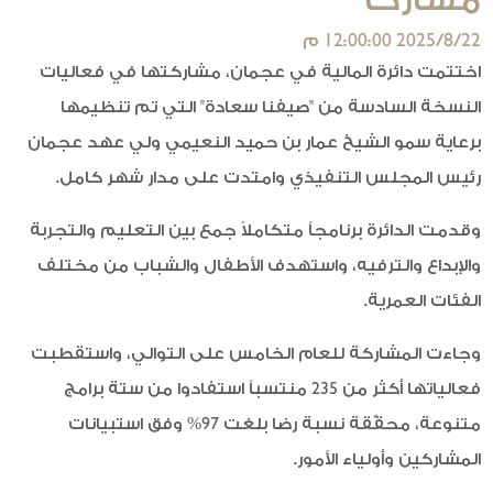
22‏‏/8‏‏/2025 12:00:00 م
اختتمت دائرة المالية في عجمان، مشاركتها في فعاليات
النسخة السادسة من "صيفنا سعادة" التي تم تنظيمها
برعاية سمو الشيخ عمار بن حميد النعيمي ولي عهد عجمان
رئيس المجلس التنفيذي وامتدت على مدار شهر كامل.
وقدمت الدائرة برنامجاً متكاملاً جمع بين التعليم والتجربة
والإبداع والترفيه، واستهدف الأطفال والشباب من مختلف
الفئات العمرية.
وجاءت المشاركة للعام الخامس على التوالي، واستقطبت
فعالياتها أكثر من 235 منتسباً استفادوا من ستة برامج
متنوعة، محقِّقة نسبة رضا بلغت 97% وفق استبيانات
المشاركين وأولياء الأمور.