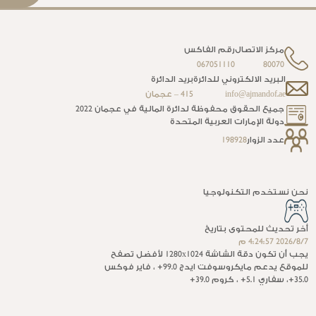
ا
مركز الاتصال
رقم الفاكس
067051110
80070
البريد الالكتروني للدائرة
بريد الدائرة
info@ajmandof.ae
415 – عجمان
جميع الحقوق محفوظة لدائرة المالية في عجمان 2022
دولة الإمارات العربية المتحدة
عدد الزوار
198928
نحن نستخدم التكنولوجيا
أخر تحديث للمحتوى بتاريخ
7‏‏/8‏‏/2026 4:24:57 م
يجب أن تكون دقة الشاشة 1280x1024 لأفضل تصفح
للموقع يدعم مايكروسوفت ايدج 99.0+ ، فاير فوكس
35.0+، سفاري 5.1+ ، كروم 39.0+