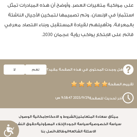
على مواكبة متغيرات العصر. وأوضح أن هذه المبادرات تمثّل
استثماراً في الإنسان، وتم تصميمها لتمكين الأجيال الناشئة
بالمعرفة، وتأهيلهم لقيادة المستقبل وبناء اقتصاد معرفي
قائم على الابتكار يواكب رؤية عجمان 2030.
هل وجدت المحتوى في هذه الصفحة مفيد؟
نعم
لا
تقييم الصفحة
29‏‏/9‏‏/2025 9:58:47 ص
آخر تحديث للصفحة
ميثاق سعادة المتعاملين
الشروط و الاحكام
امكانية الوصول
سياسة الخصوصية
سياسة الجودة
إخلاء المسؤولية
حقوق النشر
إ
الاسئلة الشائعه
الوظائف
اتصل بنا