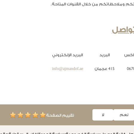
كم وملاحظاتكم من خلال القنوات المتاحة.
تواصل
فاكس
البريد
البريد الإلكتروني
067
415 عجمان
info@ajmandof.ae
نعم
لا
تقييم الصفحة