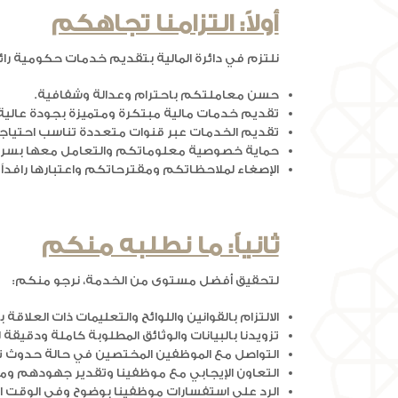
أولاً: التزامنا تجاهكم
نلتزم في دائرة المالية بتقديم خدمات حكومية ر
حسن معاملتكم باحترام وعدالة وشفافية.
تقديم خدمات مالية مبتكرة ومتميزة بجودة عالية
تقديم الخدمات عبر قنوات متعددة تناسب احتياجات
حماية خصوصية معلوماتكم والتعامل معها بسرية 
الإصغاء لملاحظاتكم ومقترحاتكم واعتبارها رافداً ر
ثانياً: ما نطلبه منكم
لتحقيق أفضل مستوى من الخدمة، نرجو منكم:
الالتزام بالقوانين واللوائح والتعليمات ذات العلاقة 
تزويدنا بالبيانات والوثائق المطلوبة كاملة ودقيقة 
التواصل مع الموظفين المختصين في حالة حدوث تعدي
التعاون الإيجابي مع موظفينا وتقدير جهودهم وم
الرد على استفسارات موظفينا بوضوح وفي الوقت ا