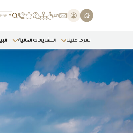
يرجى
ملاحظة:
EN
guage
▼
هذا
الموقع
يتضمن
نظام
تعرف علينا
التشريعات المالية
البي
الوصول.
اضغط
على
Control-
F11
لضبط
موقع
الويب
على
ضعاف
البصر
الذين
يستخدمون
قارئ
الشاشة