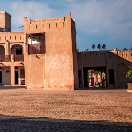
؛
اضغط
على
Control-
F10
لفتح
قائمة
إمكانية
الوصول.