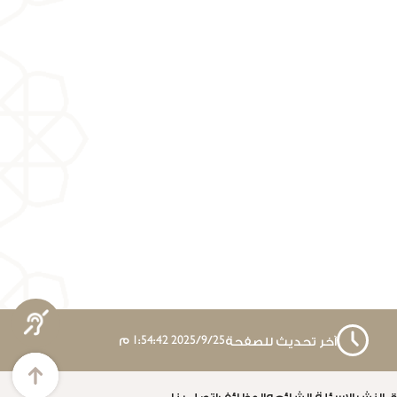
25‏‏/9‏‏/2025 1:54:42 م
آخر تحديث للصفحة