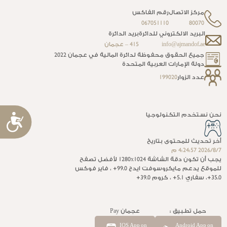
مركز الاتصال
رقم الفاكس
067051110
80070
البريد الالكتروني للدائرة
بريد الدائرة
info@ajmandof.ae
415 – عجمان
جميع الحقوق محفوظة لدائرة المالية في عجمان 2022
دولة الإمارات العربية المتحدة
عدد الزوار
199020
نحن نستخدم التكنولوجيا
إ
ا
أخر تحديث للمحتوى بتاريخ
7‏‏/8‏‏/2026 4:24:57 م
يجب أن تكون دقة الشاشة 1280x1024 لأفضل تصفح
للموقع يدعم مايكروسوفت ايدج 99.0+ ، فاير فوكس
35.0+، سفاري 5.1+ ، كروم 39.0+
حمل تطبيق :
عجمان Pay
IOS App on
Android App on