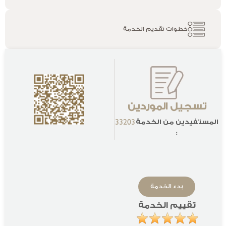
بدءاً ب
|
خطوات تقديم الخدمة
ال
الخد
البي
المف
تسجيل الموردين
الأخ
المستفيدين من الخدمة
33203
النظام 
:
الم
بدء الخدمة
تقييم الخدمة