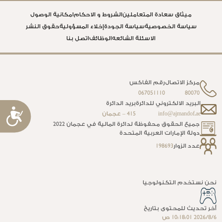
ميثاق سعادة المتعاملين
الشروط و الاحكام
امكانية الوصول
سياسة الخصوصية
سياسة الجودة
إخلاء المسؤولية
حقوق النشر
الاسئلة الشائعه
الوظائف
اتصل بنا
مركز الاتصال
رقم الفاكس
067051110
80070
البريد الالكتروني للدائرة
بريد الدائرة
إ
info@ajmandof.ae
415 – عجمان
جميع الحقوق محفوظة لدائرة المالية في عجمان 2022
ا
دولة الإمارات العربية المتحدة
عدد الزوار
198693
نحن نستخدم التكنولوجيا
أخر تحديث للمحتوى بتاريخ
6‏‏/8‏‏/2026 10:18:01 ص